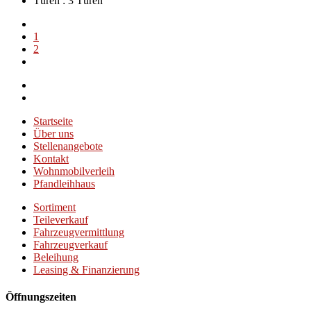
Türen :
3 Türen
1
2
Startseite
Über uns
Stellenangebote
Kontakt
Wohnmobilverleih
Pfandleihhaus
Sortiment
Teileverkauf
Fahrzeugvermittlung
Fahrzeugverkauf
Beleihung
Leasing & Finanzierung
Öffnungszeiten