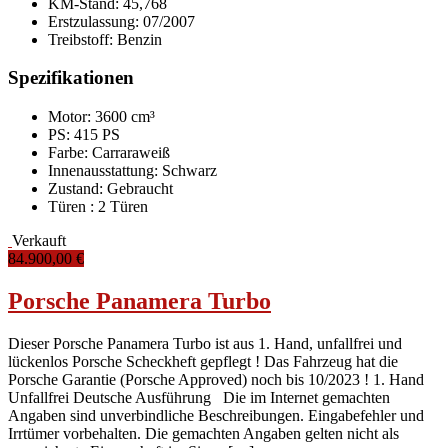
KM-Stand:
45,768
Erstzulassung:
07/2007
Treibstoff:
Benzin
Spezifikationen
Motor: 3600 cm³
PS: 415 PS
Farbe:
Carraraweiß
Innenausstattung:
Schwarz
Zustand:
Gebraucht
Türen :
2 Türen
Verkauft
84.900,00 €
Porsche Panamera Turbo
Dieser Porsche Panamera Turbo ist aus 1. Hand, unfallfrei und
lückenlos Porsche Scheckheft gepflegt ! Das Fahrzeug hat die
Porsche Garantie (Porsche Approved) noch bis 10/2023 ! 1. Hand
Unfallfrei Deutsche Ausführung Die im Internet gemachten
Angaben sind unverbindliche Beschreibungen. Eingabefehler und
Irrtümer vorbehalten. Die gemachten Angaben gelten nicht als