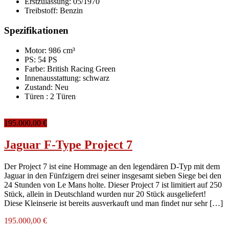
Erstzulassung:
05/1970
Treibstoff:
Benzin
Spezifikationen
Motor: 986 cm³
PS: 54 PS
Farbe:
British Racing Green
Innenausstattung:
schwarz
Zustand:
Neu
Türen :
2 Türen
195.000,00 €
Jaguar F-Type Project 7
Der Project 7 ist eine Hommage an den legendären D-Typ mit dem
Jaguar in den Fünfzigern drei seiner insgesamt sieben Siege bei den
24 Stunden von Le Mans holte. Dieser Project 7 ist limitiert auf 250
Stück, allein in Deutschland wurden nur 20 Stück ausgeliefert!
Diese Kleinserie ist bereits ausverkauft und man findet nur sehr […]
195.000,00 €