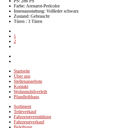
PS: 286 PS
Farbe:
Arenarot-Perlcolor
Innenausstattung:
Vollleder schwarz
Zustand:
Gebraucht
Türen :
3 Türen
1
2
Startseite
Über uns
Stellenangebote
Kontakt
Wohnmobilverleih
Pfandleihhaus
Sortiment
Teileverkauf
Fahrzeugvermittlung
Fahrzeugverkauf
Beleihung