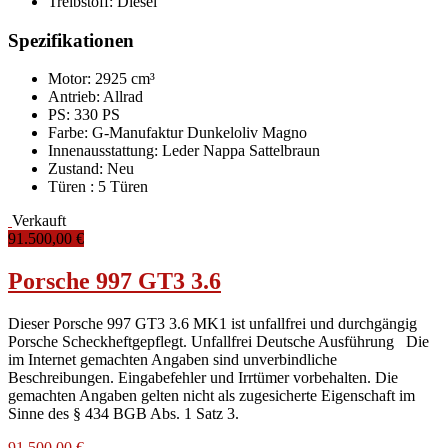
Treibstoff:
Diesel
Spezifikationen
Motor: 2925 cm³
Antrieb: Allrad
PS: 330 PS
Farbe:
G-Manufaktur Dunkeloliv Magno
Innenausstattung:
Leder Nappa Sattelbraun
Zustand:
Neu
Türen :
5 Türen
Verkauft
91.500,00 €
Porsche 997 GT3 3.6
Dieser Porsche 997 GT3 3.6 MK1 ist unfallfrei und durchgängig
Porsche Scheckheftgepflegt. Unfallfrei Deutsche Ausführung Die
im Internet gemachten Angaben sind unverbindliche
Beschreibungen. Eingabefehler und Irrtümer vorbehalten. Die
gemachten Angaben gelten nicht als zugesicherte Eigenschaft im
Sinne des § 434 BGB Abs. 1 Satz 3.
91.500,00 €