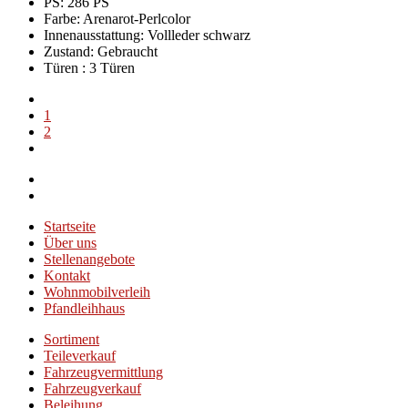
PS: 286 PS
Farbe:
Arenarot-Perlcolor
Innenausstattung:
Vollleder schwarz
Zustand:
Gebraucht
Türen :
3 Türen
1
2
Startseite
Über uns
Stellenangebote
Kontakt
Wohnmobilverleih
Pfandleihhaus
Sortiment
Teileverkauf
Fahrzeugvermittlung
Fahrzeugverkauf
Beleihung