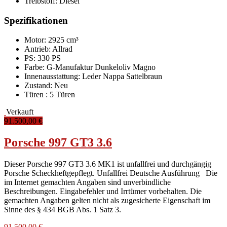
Treibstoff:
Diesel
Spezifikationen
Motor: 2925 cm³
Antrieb: Allrad
PS: 330 PS
Farbe:
G-Manufaktur Dunkeloliv Magno
Innenausstattung:
Leder Nappa Sattelbraun
Zustand:
Neu
Türen :
5 Türen
Verkauft
91.500,00 €
Porsche 997 GT3 3.6
Dieser Porsche 997 GT3 3.6 MK1 ist unfallfrei und durchgängig
Porsche Scheckheftgepflegt. Unfallfrei Deutsche Ausführung Die
im Internet gemachten Angaben sind unverbindliche
Beschreibungen. Eingabefehler und Irrtümer vorbehalten. Die
gemachten Angaben gelten nicht als zugesicherte Eigenschaft im
Sinne des § 434 BGB Abs. 1 Satz 3.
91.500,00 €