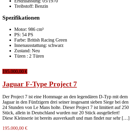
Erstzulassung:
05/1970
Treibstoff:
Benzin
Spezifikationen
Motor: 986 cm³
PS: 54 PS
Farbe:
British Racing Green
Innenausstattung:
schwarz
Zustand:
Neu
Türen :
2 Türen
195.000,00 €
Jaguar F-Type Project 7
Der Project 7 ist eine Hommage an den legendären D-Typ mit dem
Jaguar in den Fünfzigern drei seiner insgesamt sieben Siege bei den
24 Stunden von Le Mans holte. Dieser Project 7 ist limitiert auf 250
Stück, allein in Deutschland wurden nur 20 Stück ausgeliefert!
Diese Kleinserie ist bereits ausverkauft und man findet nur sehr […]
195.000,00 €