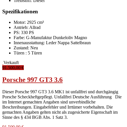
Treibstoff:
Diesel
Spezifikationen
Motor: 2925 cm³
Antrieb: Allrad
PS: 330 PS
Farbe:
G-Manufaktur Dunkeloliv Magno
Innenausstattung:
Leder Nappa Sattelbraun
Zustand:
Neu
Türen :
5 Türen
Verkauft
91.500,00 €
Porsche 997 GT3 3.6
Dieser Porsche 997 GT3 3.6 MK1 ist unfallfrei und durchgängig
Porsche Scheckheftgepflegt. Unfallfrei Deutsche Ausführung Die
im Internet gemachten Angaben sind unverbindliche
Beschreibungen. Eingabefehler und Irrtümer vorbehalten. Die
gemachten Angaben gelten nicht als zugesicherte Eigenschaft im
Sinne des § 434 BGB Abs. 1 Satz 3.
91.500,00 €