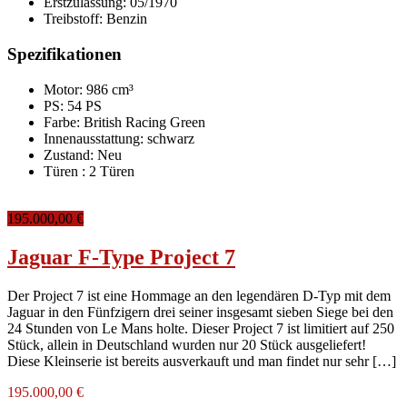
Erstzulassung:
05/1970
Treibstoff:
Benzin
Spezifikationen
Motor: 986 cm³
PS: 54 PS
Farbe:
British Racing Green
Innenausstattung:
schwarz
Zustand:
Neu
Türen :
2 Türen
195.000,00 €
Jaguar F-Type Project 7
Der Project 7 ist eine Hommage an den legendären D-Typ mit dem
Jaguar in den Fünfzigern drei seiner insgesamt sieben Siege bei den
24 Stunden von Le Mans holte. Dieser Project 7 ist limitiert auf 250
Stück, allein in Deutschland wurden nur 20 Stück ausgeliefert!
Diese Kleinserie ist bereits ausverkauft und man findet nur sehr […]
195.000,00 €