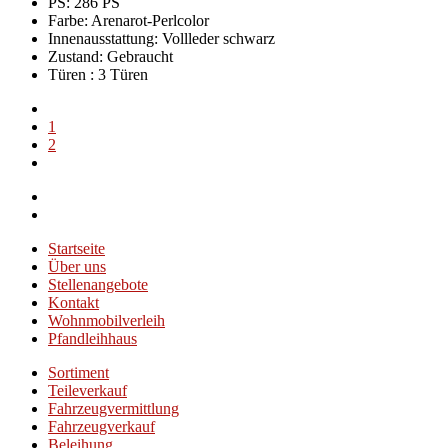
PS: 286 PS
Farbe:
Arenarot-Perlcolor
Innenausstattung:
Vollleder schwarz
Zustand:
Gebraucht
Türen :
3 Türen
1
2
Startseite
Über uns
Stellenangebote
Kontakt
Wohnmobilverleih
Pfandleihhaus
Sortiment
Teileverkauf
Fahrzeugvermittlung
Fahrzeugverkauf
Beleihung