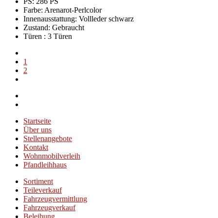
PS: 286 PS
Farbe:
Arenarot-Perlcolor
Innenausstattung:
Vollleder schwarz
Zustand:
Gebraucht
Türen :
3 Türen
1
2
Startseite
Über uns
Stellenangebote
Kontakt
Wohnmobilverleih
Pfandleihhaus
Sortiment
Teileverkauf
Fahrzeugvermittlung
Fahrzeugverkauf
Beleihung