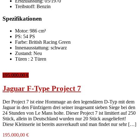
Erstzulassung:
05/1970
Treibstoff:
Benzin
Spezifikationen
Motor: 986 cm³
PS: 54 PS
Farbe:
British Racing Green
Innenausstattung:
schwarz
Zustand:
Neu
Türen :
2 Türen
195.000,00 €
Jaguar F-Type Project 7
Der Project 7 ist eine Hommage an den legendären D-Typ mit dem
Jaguar in den Fünfzigern drei seiner insgesamt sieben Siege bei den
24 Stunden von Le Mans holte. Dieser Project 7 ist limitiert auf 250
Stück, allein in Deutschland wurden nur 20 Stück ausgeliefert!
Diese Kleinserie ist bereits ausverkauft und man findet nur sehr […]
195.000,00 €