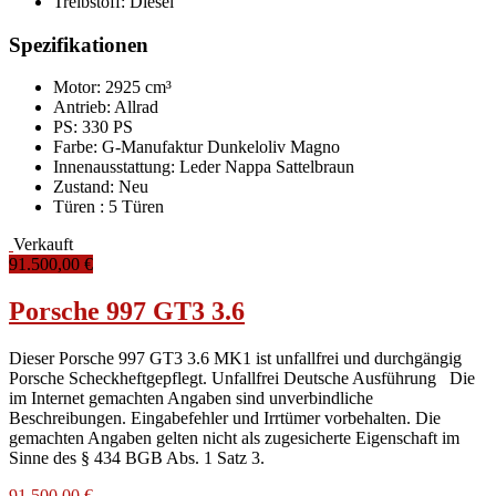
Treibstoff:
Diesel
Spezifikationen
Motor: 2925 cm³
Antrieb: Allrad
PS: 330 PS
Farbe:
G-Manufaktur Dunkeloliv Magno
Innenausstattung:
Leder Nappa Sattelbraun
Zustand:
Neu
Türen :
5 Türen
Verkauft
91.500,00 €
Porsche 997 GT3 3.6
Dieser Porsche 997 GT3 3.6 MK1 ist unfallfrei und durchgängig
Porsche Scheckheftgepflegt. Unfallfrei Deutsche Ausführung Die
im Internet gemachten Angaben sind unverbindliche
Beschreibungen. Eingabefehler und Irrtümer vorbehalten. Die
gemachten Angaben gelten nicht als zugesicherte Eigenschaft im
Sinne des § 434 BGB Abs. 1 Satz 3.
91.500,00 €