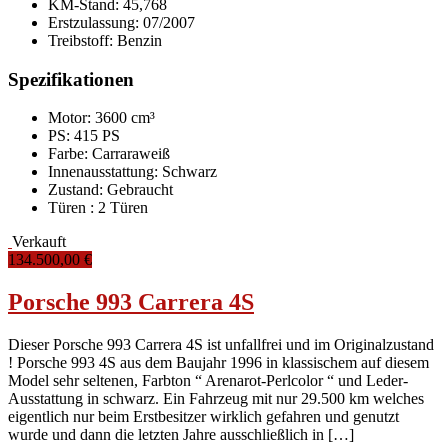
KM-Stand:
45,768
Erstzulassung:
07/2007
Treibstoff:
Benzin
Spezifikationen
Motor: 3600 cm³
PS: 415 PS
Farbe:
Carraraweiß
Innenausstattung:
Schwarz
Zustand:
Gebraucht
Türen :
2 Türen
Verkauft
134.500,00 €
Porsche 993 Carrera 4S
Dieser Porsche 993 Carrera 4S ist unfallfrei und im Originalzustand
! Porsche 993 4S aus dem Baujahr 1996 in klassischem auf diesem
Model sehr seltenen, Farbton “ Arenarot-Perlcolor “ und Leder-
Ausstattung in schwarz. Ein Fahrzeug mit nur 29.500 km welches
eigentlich nur beim Erstbesitzer wirklich gefahren und genutzt
wurde und dann die letzten Jahre ausschließlich in […]